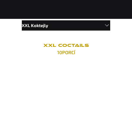
XXL Koktejly
XXL COCTAILS
10PORCÍ
Skinny Bitch XXL
900 Kč
Vodka & Orange XXL
900 Kč
Cuba Libre XXL
900 Kč